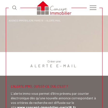
AGENCE IMMOBILIÈRE PARIS 16
ALERTE MAIL
Créer une
ALERTE E-MAIL
L'ALERTE IMMO, QU'EST-CE QUE C'EST ?
L'alerte immo vous permet d'être prévenu par courrier
électronique dès qu'une nouvelle annonce correspondant à
vos critères de recherche est diffusée sur le
site
www.concept-immobilier-paris16.fr
.