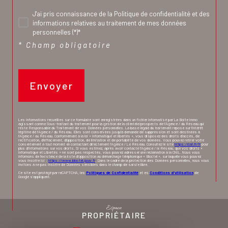
J'ai pris connaissance de la Politique de confidentialité et des
informations relatives au traitement de mes données
personnelles (*)*
* Champ obligatoire
Envoyer
Les informations recueillies sur ce formulaire sont enregistrées dans un fichier informatisé par La Boite Immo
agissant comme Sous-traitant du traitement pour la gestion de la clientèle/prospects de l'Agence / du Réseau qui
reste Responsable du Traitement de vos Données personnelles. La base légale du traitement repose sur l'intérêt
légitime de l'Agence / du Réseau. Elles sont conservées jusqu'à demande de suppression et sont destinées à
l'Agence / au Réseau. Conformément à la loi « informatique et libertés », vous disposez des droits d’accès, de
rectification, d’effacement, d’opposition, de limitation et de portabilité de vos données. Vous pouvez retirer votre
consentement à tout moment en contactant directement l’Agence / Le Réseau. Consultez le site
https://cnil.fr/fr
pour
plus d’informations sur vos droits. Si vous estimez, après avoir contacté l'Agence / le Réseau, que vos droits «
Informatique et Libertés » ne sont pas respectés, vous pouvez adresser une réclamation à la CNIL. Nous vous
informons de l’existence de la liste d'opposition au démarchage téléphonique « Bloctel », sur laquelle vous pouvez
vous inscrire ici :
https://www.bloctel.gouv.fr
. Dans le cadre de la protection des Données personnelles, nous vous
invitons à ne pas inscrire de Données sensibles dans le champ de saisie libre.
Ce site est protégé par reCAPTCHA, les
Politiques de Confidentialité
et es
Conditions d'utilisation
de
Google s'appliquent.
Espace
PROPRIÉTAIRE