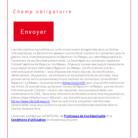
* Champ obligatoire
Envoyer
Les informations recueillies sur ce formulaire sont enregistrées dans un fichier
informatisé par La Boite Immo agissant comme Sous-traitant du traitement pour la
gestion de la clientèle/prospects de l'Agence / du Réseau qui reste Responsable du
Traitement de vos Données personnelles. La base légale du traitement repose sur
l'intérêt légitime de l'Agence / du Réseau. Elles sont conservées jusqu'à demande de
suppression et sont destinées à l'Agence / au Réseau. Conformément à la loi «
informatique et libertés », vous disposez des droits d’accès, de rectification,
d’effacement, d’opposition, de limitation et de portabilité de vos données. Vous
pouvez retirer votre consentement à tout moment en contactant directement
l’Agence / Le Réseau. Consultez le site
https://cnil.fr/fr
pour plus d’informations sur
vos droits. Si vous estimez, après avoir contacté l'Agence / le Réseau, que vos droits «
Informatique et Libertés » ne sont pas respectés, vous pouvez adresser une
réclamation à la CNIL. Nous vous informons de l’existence de la liste d'opposition au
démarchage téléphonique « Bloctel », sur laquelle vous pouvez vous inscrire ici :
https://www.bloctel.gouv.fr
. Dans le cadre de la protection des Données
personnelles, nous vous invitons à ne pas inscrire de Données sensibles dans le
champ de saisie libre.
Ce site est protégé par reCAPTCHA, les
Politiques de Confidentialité
et es
Conditions d'utilisation
de Google s'appliquent.