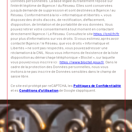
Données personnelles. La base légale du traitement repose sur
l'intérêt légitime de l'Agence / du Réseau. Elles sont conservées
jusqu'à demande de suppression et sont destinées à l'Agence / au
Réseau. Conformément à la loi « informatique et libertés », vous
disposez des droits d’accès, de rectification, d’effacement,
d’opposition, de limitation et de portabilité de vos données. Vous
pouvez retirer votre consentement à tout moment en contactant
directement l’Agence / Le Réseau. Consultez le site
https://cnil.fr/fr
pour plus d’informations sur vos droits. Si vous estimez, après avoir
contacté l'Agence / le Réseau, que vos droits « Informatique et
Libertés » ne sont pas respectés, vous pouvez adresser une
réclamation à la CNIL. Nous vous informons de l’existence de la liste
d'opposition au démarchage téléphonique « Bloctel », sur laquelle
vous pouvez vous inscrire ici :
https://www.bloctel.gouv.fr
. Dans le
cadre de la protection des Données personnelles, nous vous
invitons à ne pas inscrire de Données sensibles dans le champ de
saisie libre.
Ce site est protégé par reCAPTCHA, les
Politiques de Confidentialité
et es
Conditions d'utilisation
de Google s'appliquent.