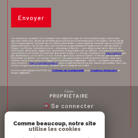
Envoyer
Les informations recueillies sur ce formulaire sont enregistrées dans un fichier informatisé par La Boite Immo
agissant comme Sous-traitant du traitement pour la gestion de la clientèle/prospects de l'Agence / du Réseau qui
reste Responsable du Traitement de vos Données personnelles. La base légale du traitement repose sur l'intérêt
légitime de l'Agence / du Réseau. Elles sont conservées jusqu'à demande de suppression et sont destinées à
l'Agence / au Réseau. Conformément à la loi « informatique et libertés », vous disposez des droits d’accès, de
rectification, d’effacement, d’opposition, de limitation et de portabilité de vos données. Vous pouvez retirer votre
consentement à tout moment en contactant directement l’Agence / Le Réseau. Consultez le site
https://cnil.fr/fr
pour
plus d’informations sur vos droits. Si vous estimez, après avoir contacté l'Agence / le Réseau, que vos droits «
Informatique et Libertés » ne sont pas respectés, vous pouvez adresser une réclamation à la CNIL. Nous vous
informons de l’existence de la liste d'opposition au démarchage téléphonique « Bloctel », sur laquelle vous pouvez
vous inscrire ici :
https://www.bloctel.gouv.fr
. Dans le cadre de la protection des Données personnelles, nous vous
invitons à ne pas inscrire de Données sensibles dans le champ de saisie libre.
Ce site est protégé par reCAPTCHA, les
Politiques de Confidentialité
et es
Conditions d'utilisation
de
Google s'appliquent.
Espace
PROPRIÉTAIRE
Se connecter
Nous
ADHÉRONS
Comme beaucoup, notre site
utilise les cookies