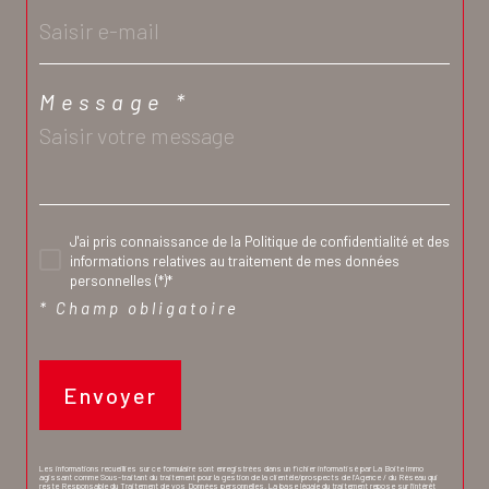
Message *
J'ai pris connaissance de la Politique de confidentialité et des
informations relatives au traitement de mes données
personnelles (*)*
* Champ obligatoire
Envoyer
Les informations recueillies sur ce formulaire sont enregistrées dans un fichier informatisé par La Boite Immo
agissant comme Sous-traitant du traitement pour la gestion de la clientèle/prospects de l'Agence / du Réseau qui
reste Responsable du Traitement de vos Données personnelles. La base légale du traitement repose sur l'intérêt