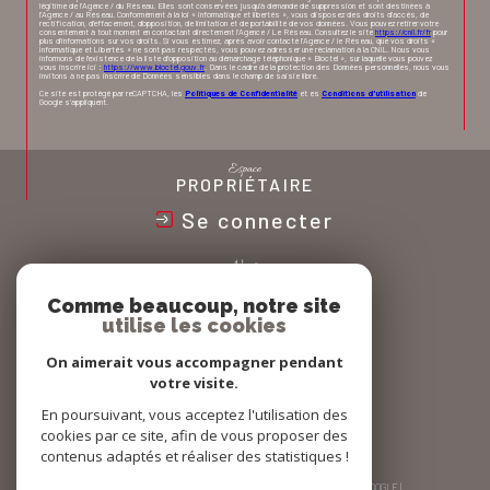
légitime de l'Agence / du Réseau. Elles sont conservées jusqu'à demande de suppression et sont destinées à
l'Agence / au Réseau. Conformément à la loi « informatique et libertés », vous disposez des droits d’accès, de
rectification, d’effacement, d’opposition, de limitation et de portabilité de vos données. Vous pouvez retirer votre
consentement à tout moment en contactant directement l’Agence / Le Réseau. Consultez le site
https://cnil.fr/fr
pour
plus d’informations sur vos droits. Si vous estimez, après avoir contacté l'Agence / le Réseau, que vos droits «
Informatique et Libertés » ne sont pas respectés, vous pouvez adresser une réclamation à la CNIL. Nous vous
informons de l’existence de la liste d'opposition au démarchage téléphonique « Bloctel », sur laquelle vous pouvez
vous inscrire ici :
https://www.bloctel.gouv.fr
. Dans le cadre de la protection des Données personnelles, nous vous
invitons à ne pas inscrire de Données sensibles dans le champ de saisie libre.
Ce site est protégé par reCAPTCHA, les
Politiques de Confidentialité
et es
Conditions d'utilisation
de
Google s'appliquent.
Espace
PROPRIÉTAIRE
Se connecter
Nous
ADHÉRONS
Comme beaucoup, notre site
utilise les cookies
On aimerait vous accompagner pendant
votre visite.
En poursuivant, vous acceptez l'utilisation des
cookies par ce site, afin de vous proposer des
contenus adaptés et réaliser des statistiques !
© 2026 | TOUS DROITS RÉSERVÉS | TRADUCTION POWERED BY GOOGLE |