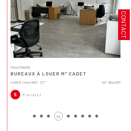
CONTACT
Paris (75009)
BUREAUX À LOUER M° CADET
4 435 € / mois
NAT - CC*
réf : 9bur1291
5
Pièce(s)
04