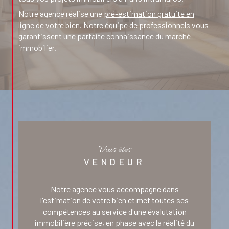
Notre agence réalise une
pré-estimation gratuite en
ligne de votre bien
. Notre équipe de professionnels vous
garantissent une parfaite connaissance du marché
immobilier.
Nous mettrons à votre disposition toutes nos
ressources et nos compétences pour vous assurer la
mise en valeur de votre bien immobilier afin de vous
garantir une vente dans les plus brefs délais, toujours
dans le souci de préserver votre intérêt, Notre équipe
vous accompagne tout au long du processus de vente.
CONCEPT IMMOBILIER donne vie à vos projets
immobiliers et est à votre écoute pour vous orienter
Vous êtes
vers les meilleures opportunités. Nous mettons la
VENDEUR
relation humaine au cœur de notre métier. N'hésitez pas
à nous contacter et nous ne manquerons pas de
Notre agence vous accompagne dans
répondre à votre demande.
l'estimation de votre bien et met toutes ses
compétences au service d'une évalutation
immobilière précise, en phase avec la réalité du