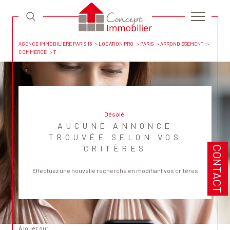
AGENCE IMMOBILIÈRE PARIS 16
LOCATION PRO
PARIS
ARRONDISSEMENT
COMMERCE
T
Désolé,
AUCUNE ANNONCE
TROUVÉE SELON VOS
CRITÈRES
CONTACT
Effectuez une nouvelle recherche en modifiant vos critères
à louer sur