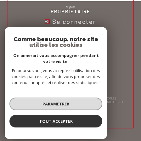
Espace
PROPRIÉTAIRE
Se connecter
Nous
Comme beaucoup, notre site
ADHÉRONS
utilise les cookies
On aimerait vous accompagner pendant
votre visite.
En poursuivant, vous acceptez l'utilisation des
cookies par ce site, afin de vous proposer des
contenus adaptés et réaliser des statistiques !
© 2026 | TOUS DROITS RÉSERVÉS | TRADUCTION POWERED BY GOOGLE |
NOS HONORAIRES
PLAN DU SITE
MENTIONS LÉGALES
ADMIN
NOS LIENS
PARAMÉTRER
POLITIQUE RGPD
COOKIES
TOUT ACCEPTER