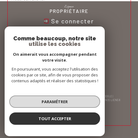
Espace
PROPRIÉTAIRE
Se connecter
Nous
Comme beaucoup, notre site
ADHÉRONS
utilise les cookies
On aimerait vous accompagner pendant
votre visite.
En poursuivant, vous acceptez l'utilisation des
cookies par ce site, afin de vous proposer des
contenus adaptés et réaliser des statistiques !
© 2026 | TOUS DROITS RÉSERVÉS | TRADUCTION POWERED BY GOOGLE |
NOS HONORAIRES
PLAN DU SITE
MENTIONS LÉGALES
ADMIN
NOS LIENS
PARAMÉTRER
POLITIQUE RGPD
COOKIES
TOUT ACCEPTER