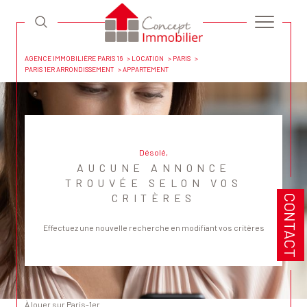
AGENCE IMMOBILIÈRE PARIS 16
LOCATION
PARIS
PARIS 1ER ARRONDISSEMENT
APPARTEMENT
Désolé,
AUCUNE ANNONCE
TROUVÉE SELON VOS
CRITÈRES
CONTACT
Effectuez une nouvelle recherche en modifiant vos critères
à louer sur Paris-1er