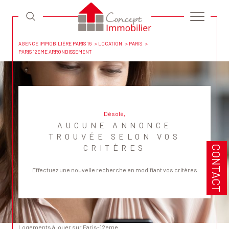
AGENCE IMMOBILIÈRE PARIS 16
LOCATION
PARIS
PARIS 12EME ARRONDISSEMENT
Désolé,
AUCUNE ANNONCE
TROUVÉE SELON VOS
CRITÈRES
CONTACT
Effectuez une nouvelle recherche en modifiant vos critères
Logements à louer sur Paris-12eme