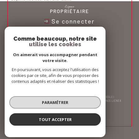
Espace
PROPRIÉTAIRE
Se connecter
Nous
Comme beaucoup, notre site
ADHÉRONS
utilise les cookies
On aimerait vous accompagner pendant
votre visite.
En poursuivant, vous acceptez l'utilisation des
cookies par ce site, afin de vous proposer des
contenus adaptés et réaliser des statistiques !
© 2026 | TOUS DROITS RÉSERVÉS | TRADUCTION POWERED BY GOOGLE |
NOS HONORAIRES
PLAN DU SITE
MENTIONS LÉGALES
ADMIN
NOS LIENS
PARAMÉTRER
POLITIQUE RGPD
COOKIES
TOUT ACCEPTER