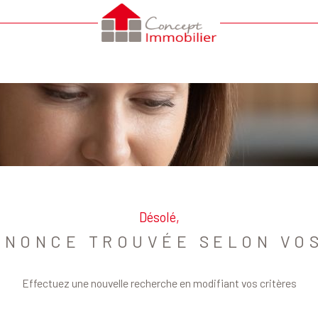
Voir les
0
annonces
uer
Estimer
année
LOCALISATION
LOYER
1
née
immo pro
Désolé,
NNONCE TROUVÉE SELON VOS
Effectuez une nouvelle recherche en modifiant vos critères