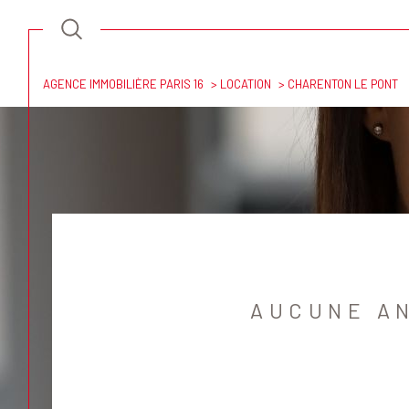
AGENCE IMMOBILIÈRE PARIS 16
LOCATION
CHARENTON LE PONT
Lo
Acheter
à l'
TYPE DE BIEN
de l'ancien
à l'an
de l'
94220 - Charenton-le-Pont
AUCUNE A