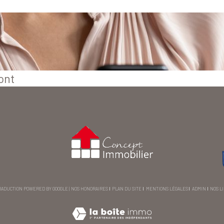
ont
 TRADUCTION POWERED BY GOOGLE |
NOS HONORAIRES
PLAN DU SITE
MENTIONS LÉGALES
ADMIN
NOS L