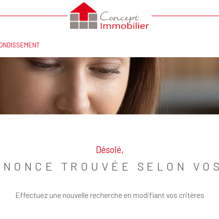
Voir les
0
annonces
RONDISSEMENT
uer
Estimer
LOCALISATION
BUDGET
1
née
immo pro
Désolé,
NNONCE TROUVÉE SELON VOS
Effectuez une nouvelle recherche en modifiant vos critères