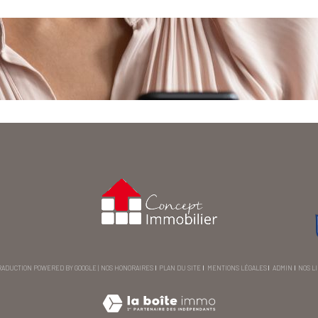
 TRADUCTION POWERED BY GOOGLE |
NOS HONORAIRES
PLAN DU SITE
MENTIONS LÉGALES
ADMIN
NOS L