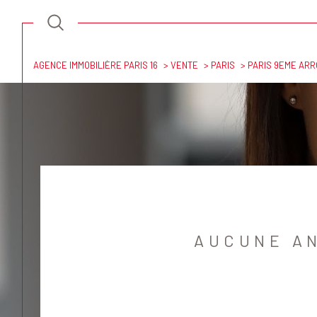
AGENCE IMMOBILIÈRE PARIS 16
VENTE
PARIS
PARIS 9EME AR
Acheter
Lo
de l'ancien
TYPE DE BIEN
de l'ancien
à l'an
de l'
75001 - Paris
AUCUNE A